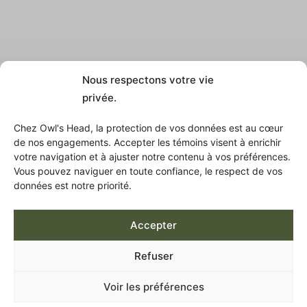
Nous respectons votre vie
privée.
Chez Owl's Head, la protection de vos données est au cœur
de nos engagements. Accepter les témoins visent à enrichir
votre navigation et à ajuster notre contenu à vos préférences.
Vous pouvez naviguer en toute confiance, le respect de vos
données est notre priorité.
Accepter
Refuser
V
i
v
r
e
a
i
l
l
e
u
r
s
.
.
.
Voir les préférences
E
n
t
r
e
p
l
a
i
n
e
,
l
a
c
e
t
m
o
n
t
a
g
n
e